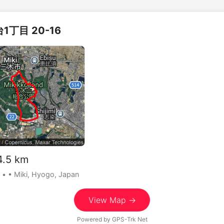
1丁目 20-16
.5 km
•
• Miki, Hyogo, Japan
View Map →
Powered by
GPS-Trk Net