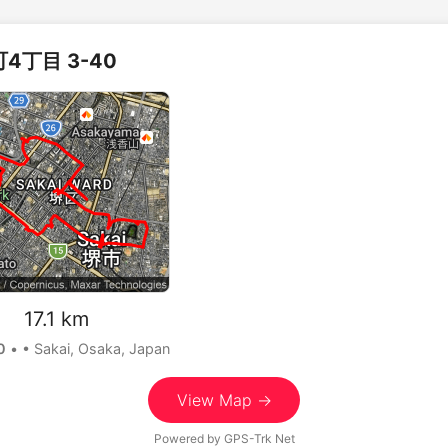
4丁目 3-40
 17.1 km
0
•
• Sakai, Osaka, Japan
View Map →
Powered by
GPS-Trk Net